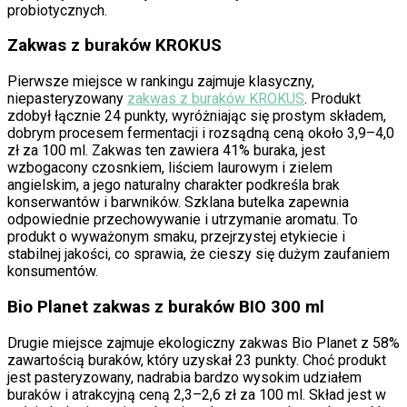
probiotycznych.
Zakwas z buraków KROKUS
Pierwsze miejsce w rankingu zajmuje klasyczny,
niepasteryzowany
zakwas z buraków KROKUS
. Produkt
zdobył łącznie 24 punkty, wyróżniając się prostym składem,
dobrym procesem fermentacji i rozsądną ceną około 3,9–4,0
zł za 100 ml. Zakwas ten zawiera 41% buraka, jest
wzbogacony czosnkiem, liściem laurowym i zielem
angielskim, a jego naturalny charakter podkreśla brak
konserwantów i barwników. Szklana butelka zapewnia
odpowiednie przechowywanie i utrzymanie aromatu. To
produkt o wyważonym smaku, przejrzystej etykiecie i
stabilnej jakości, co sprawia, że cieszy się dużym zaufaniem
konsumentów.
Bio Planet zakwas z buraków BIO 300 ml
Drugie miejsce zajmuje ekologiczny zakwas Bio Planet z 58%
zawartością buraków, który uzyskał 23 punkty. Choć produkt
jest pasteryzowany, nadrabia bardzo wysokim udziałem
buraków i atrakcyjną ceną 2,3–2,6 zł za 100 ml. Skład jest w