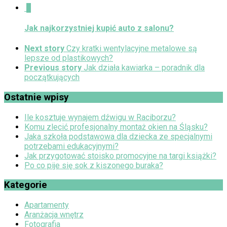
0
Jak najkorzystniej kupić auto z salonu?
Next story
Czy kratki wentylacyjne metalowe są
lepsze od plastikowych?
Previous story
Jak działa kawiarka – poradnik dla
początkujących
Ostatnie wpisy
Ile kosztuje wynajem dźwigu w Raciborzu?
Komu zlecić profesjonalny montaż okien na Śląsku?
Jaka szkoła podstawowa dla dziecka ze specjalnymi
potrzebami edukacyjnymi?
Jak przygotować stoisko promocyjne na targi książki?
Po co pije się sok z kiszonego buraka?
Kategorie
Apartamenty
Aranżacja wnętrz
Fotografia