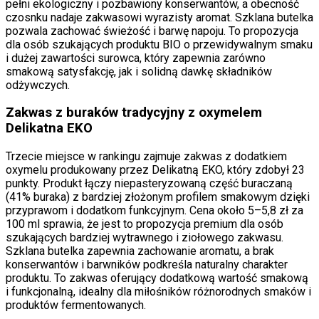
pełni ekologiczny i pozbawiony konserwantów, a obecność
czosnku nadaje zakwasowi wyrazisty aromat. Szklana butelka
pozwala zachować świeżość i barwę napoju. To propozycja
dla osób szukających produktu BIO o przewidywalnym smaku
i dużej zawartości surowca, który zapewnia zarówno
smakową satysfakcję, jak i solidną dawkę składników
odżywczych.
Zakwas z buraków tradycyjny z oxymelem
Delikatna EKO
Trzecie miejsce w rankingu zajmuje zakwas z dodatkiem
oxymelu produkowany przez Delikatną EKO, który zdobył 23
punkty. Produkt łączy niepasteryzowaną część buraczaną
(41% buraka) z bardziej złożonym profilem smakowym dzięki
przyprawom i dodatkom funkcyjnym. Cena około 5–5,8 zł za
100 ml sprawia, że jest to propozycja premium dla osób
szukających bardziej wytrawnego i ziołowego zakwasu.
Szklana butelka zapewnia zachowanie aromatu, a brak
konserwantów i barwników podkreśla naturalny charakter
produktu. To zakwas oferujący dodatkową wartość smakową
i funkcjonalną, idealny dla miłośników różnorodnych smaków i
produktów fermentowanych.