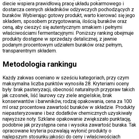
diecie wspiera prawidłową pracę układu pokarmowego i
dostarcza cennych składników odżywczych pochodzących z
buraków. Wybierając gotowy produkt, warto kierować się jego
składem, sposobem przygotowania, ilością buraków oraz
ceną, aby cieszyć się autentycznym smakiem i pełnymi
właściwościami fermentacyjnymi. Poniższy ranking obejmuje
produkty dostępne w sprzedaży detalicznej, z jawnie
podanym procentowym udziałem buraków oraz pełnym,
transparentnym składem.
Metodologia rankingu
Każdy zakwas oceniano w sześciu kategoriach, przy czym
maksymalna liczba punktów wynosiła 28. Kryteriami oceny
były: brak pasteryzacji, obecność naturalnych przypraw takich
jak czosnek, liść laurowy czy ziele angielskie, brak
konserwantów i barwników, rodzaj opakowania, cena za 100
ml oraz procentowa zawartość buraków w składzie. Produkty
niepasteryzowane i bez dodatków chemicznych uzyskiwały
najwyższe noty. Szklane opakowanie zwiększało punktację,
podobnie jak przystępna cena i wysoka zawartość buraka. Tak
opracowane kryteria pozwalają wyłonić produkty o
najlepszym stosunku jakości do ceny i właściwościach