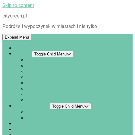
Skip to content
citygreen.pl
Podróże i wypoczynek w miastach i nie tylko
Expand Menu
Strona główna
Wakacje
Toggle Child Menu
Systemy hotelowe
Apartamenty
Usługi w hotelach
Zwiedzanie
Wyposażenie recepcji
Current Page Parent
Hotele i kategorie
Hotele na świecie
Hotele w Polsce
Aranżacja wnętrz
Toggle Child Menu
Wyposażenie
Wyposażenie budynków
Fotografia
Moda