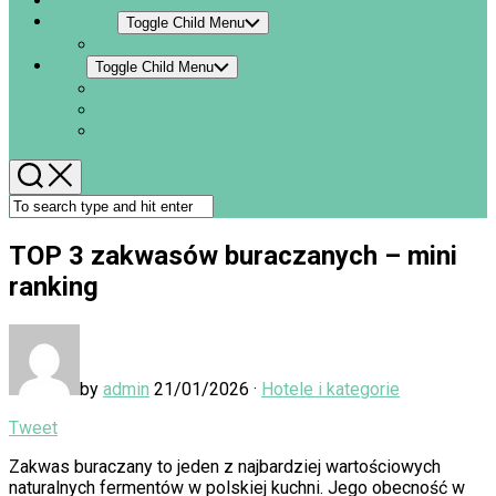
Poradnik
Zdrowie
Toggle Child Menu
Medycyna estetyczna
Inne
Toggle Child Menu
Praca i zatrudnienie
Sport
Nieruchomości
TOP 3 zakwasów buraczanych – mini
ranking
by
admin
21/01/2026 ·
Hotele i kategorie
Tweet
Zakwas buraczany to jeden z najbardziej wartościowych
naturalnych fermentów w polskiej kuchni. Jego obecność w