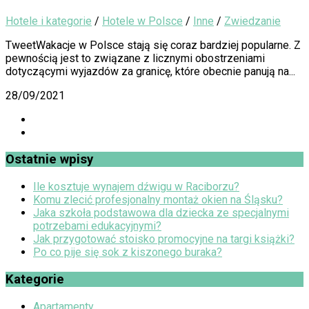
Hotele i kategorie
/
Hotele w Polsce
/
Inne
/
Zwiedzanie
TweetWakacje w Polsce stają się coraz bardziej popularne. Z
pewnością jest to związane z licznymi obostrzeniami
dotyczącymi wyjazdów za granicę, które obecnie panują na...
28/09/2021
Ostatnie wpisy
Ile kosztuje wynajem dźwigu w Raciborzu?
Komu zlecić profesjonalny montaż okien na Śląsku?
Jaka szkoła podstawowa dla dziecka ze specjalnymi
potrzebami edukacyjnymi?
Jak przygotować stoisko promocyjne na targi książki?
Po co pije się sok z kiszonego buraka?
Kategorie
Apartamenty