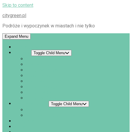
Skip to content
citygreen.pl
Podróże i wypoczynek w miastach i nie tylko
Expand Menu
Strona główna
Wakacje
Toggle Child Menu
Systemy hotelowe
Apartamenty
Usługi w hotelach
Zwiedzanie
Wyposażenie recepcji
Hotele i kategorie
Hotele na świecie
Hotele w Polsce
Aranżacja wnętrz
Toggle Child Menu
Wyposażenie
Wyposażenie budynków
Fotografia
Moda