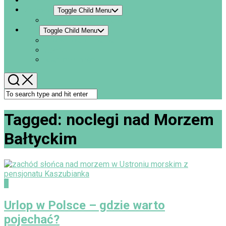
Poradnik
Zdrowie
Toggle Child Menu
Medycyna estetyczna
Inne
Toggle Child Menu
Praca i zatrudnienie
Sport
Nieruchomości
Tagged:
noclegi nad Morzem
Bałtyckim
0
Urlop w Polsce – gdzie warto
pojechać?